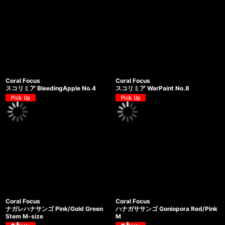
Coral Focus
Coral Focus
スコリミア BleedingApple No.4
スコリミア WarPaint No.8
Coral Focus
Coral Focus
ナガレハナサンゴ Pink/Gold Green
ハナガササンゴ Goniopora Red/Pink
Stem M-size
M