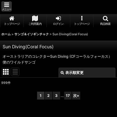
メニュー
トップページ
ご利用案内
ログイン
トップページ
商品検索
ホーム
>
サンゴ＆イソギンチャク
>
Sun Diving(Coral Focus)
Sun Diving(Coral Focus)
オーストラリアのコレクターSun Diving (CFコーラルフォーカス）
便のワイルドサンゴ
表示順変更
閉じる
999
件
表示数
:
1
2
3
...
17
次
»
並び順
:
絞り込む