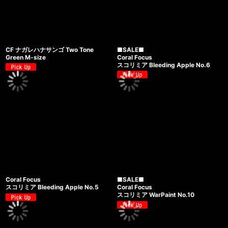
CF ナガレハナサンゴ Two Tone
■SALE■
Green M-size
Coral Focus
スコリミア Bleeding Apple No.6
Coral Focus
■SALE■
スコリミア Bleeding Apple No.5
Coral Focus
スコリミア WarPaint No.10