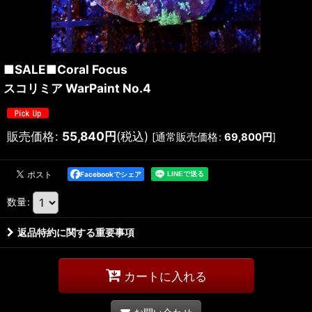
■SALE■Coral Focus
スコリミア WarPaint No.4
販売価格
:
55,840
円
(税込)
[
通常販売価格
:
69,800
円
]
Facebookでシェア
数量
:
返品特約に関する重要事項
カートに入れる