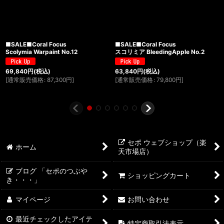
■SALE■Coral Focus
■SALE■Coral Focus
Scolymia Warpaint No.12
スコリミア BleedingApple No.2
69,840
円
(税込)
63,840
円
(税込)
[
通常販売価格
:
87,300
円
]
[
通常販売価格
:
79,800
円
]
セポ ウェブショップ（楽
ホーム
天市場店）
ブログ 「セポのつぶや
ショッピングカート
き・・・」
マイページ
お問い合わせ
最近チェックしたアイテ
特定商取引法表示