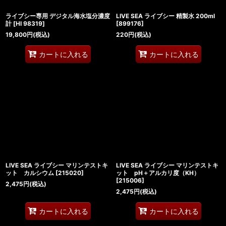
ライブシー専用 デジタル海水塩分濃度
LIVE SEA ライブシー 精製水 200ml
計
[
HI 98319
]
[
899176
]
19,800
円
(税込)
220
円
(税込)
カートに入れる
カートに入れる
LIVE SEA ライブシー マリンテストキ
LIVE SEA ライブシー マリンテストキ
ット カルシウム
[
215020
]
ット pH＋アルカリ度（KH）
[
215006
]
2,475
円
(税込)
2,475
円
(税込)
カートに入れる
カートに入れる