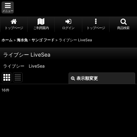
メニュー
トップページ
ご利用案内
ログイン
トップページ
商品検索
ホーム
>
海水魚・サンゴ フード
>
ライブシー LiveSea
ライブシー LiveSea
ライブシー LiveSea
表示順変更
閉じる
16
件
表示数
:
並び順
:
絞り込む