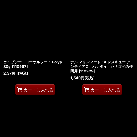
ライブシー コーラルフード Polyp
デル マリンフード EX レスキュー ア
30g
[
110967
]
ンティアス ハナダイ・ハナゴイの仲
間用
[
110929
]
2,376
円
(税込)
1,540
円
(税込)
カートに入れる
カートに入れる