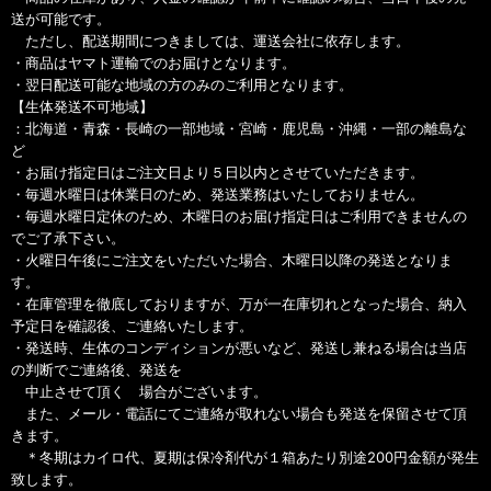
送が可能です。
ただし、配送期間につきましては、運送会社に依存します。
・商品はヤマト運輸でのお届けとなります。
・翌日配送可能な地域の方のみのご利用となります。
【生体発送不可地域】
：北海道・青森・長崎の一部地域・宮崎・鹿児島・沖縄・一部の離島な
ど
・お届け指定日はご注文日より５日以内とさせていただきます。
・毎週水曜日は休業日のため、発送業務はいたしておりません。
・毎週水曜日定休のため、木曜日のお届け指定日はご利用できませんの
でご了承下さい。
・火曜日午後にご注文をいただいた場合、木曜日以降の発送となりま
す。
・在庫管理を徹底しておりますが、万が一在庫切れとなった場合、納入
予定日を確認後、ご連絡いたします。
・発送時、生体のコンディションが悪いなど、発送し兼ねる場合は当店
の判断でご連絡後、発送を
中止させて頂く 場合がございます。
また、メール・電話にてご連絡が取れない場合も発送を保留させて頂
きます。
＊冬期はカイロ代、夏期は保冷剤代が１箱あたり別途200円金額が発生
致します。