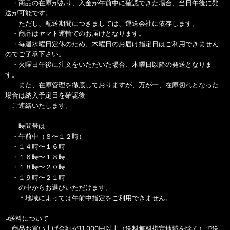
・商品の在庫があり、入金が午前中に確認できた場合、当日午後に発
送が可能です。
ただし、配送期間につきましては、運送会社に依存します。
・商品はヤマト運輸でのお届けとなります。
・毎週水曜日定休のため、木曜日のお届け指定日はご利用できません
のでご了承下さい。
・火曜日午後に注文をいただいた場合、木曜日以降の発送となりま
す。
また、在庫管理を徹底しておりますが、万が一、在庫切れとなった
場合は納入予定日を確認後
ご連絡いたします。
時間帯は
・午前中（８〜１２時）
・１４時〜１６時
・１６時〜１８時
・１８時〜２０時
・１９時〜２１時
の中からお選びいただけます。
＊地域によっては午前中指定をご利用できません。
◽️送料について
商品お買い上げ金額が11,000円以上（送料無料指定地域を除く）で送