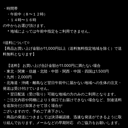
・時間帯
・午前中（８〜１２時）
・１４時〜１６時
の中からお選び頂けます。
＊地域によっては午前中指定をご利用できません。
◽️送料について◽️
【商品お買い上げ金額が11,000円以上（送料無料指定地域を除く）で送
料無料となります】
【送料】 お買い上げ合計金額が11.000円に満たない場合
・東北・関東・信越・北陸・中部・関西・中国・四国は1.500円
・九州：2,000円
・北海道・沖縄・離島など翌日午前中に届かない地域への生体の注文・
発送は受け付けていません。
＊翌日配送（受け取り）可能な地域の方のみのご利用となります。
・ご注文内容や同梱により１個口でお届けできない場合など、別途送料
を追加分だけ加算させて頂く場合が
ございますので、予めご了承下さい。
・商品の発送につきましては決済確認後、迅速な発送ができるように取
り組んでおります。メールなどの早期対応 のご協力をお願いします。