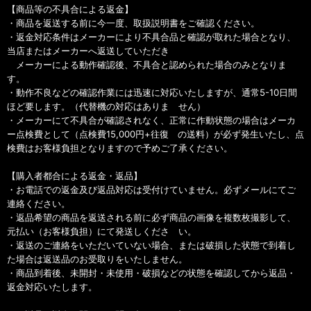
【商品等の不具合による返金】
・商品を返送する前に今一度、取扱説明書をご確認ください。
・返金対応条件はメーカーにより不具合品と確認が取れた場合となり、
当店またはメーカーへ返送していただき
メーカーによる動作確認後、不具合と認められた場合のみとなりま
す。
・動作不良などの確認作業には迅速に対応いたしますが、通常5-10日間
ほど要します。（代替機の対応はありま せん）
・メーカーにて不具合が確認されなく、正常に作動状態の場合はメーカ
ー点検費として（点検費15,000円+往復 の送料）が必ず発生いたし、点
検費はお客様負担となりますので予めご了承ください。
【購入者都合による返金・返品】
・お電話での返金及び返品対応は受付けていません。必ずメールにてご
連絡ください。
・返品希望の商品を返送される前に必ず商品の画像を複数枚撮影して、
元払い（お客様負担）にて発送しくださ い。
・返送のご連絡をいただいていない場合、または破損した状態で到着し
た場合は返送品のお受取りをいたしません。
・商品到着後、未開封・未使用・破損などの状態を確認してから返品・
返金対応いたします。