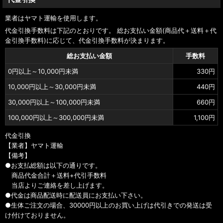
業者はヤマト運輸を使用します。
代金引換手数料は下記のとおりです。 総お支払い金額(商品代＋送料＋代
金引換手数料)に応じて、代金引換手数料が決まります。
総お支払い金額
手数料
0
円
以上～10,000
円
未満
330
円
10,000
円
以上～30,000
円
未満
440
円
30,000
円
以上～100,000
円
未満
660
円
100,000
円
以上～300,000
円
未満
1,100
円
代金引換
【業者】ヤマト運輸
【備考】
●お支払総額は以下の通りです。
商品代金合計＋送料+代引手数料
当店よりご連絡を差し上げます。
●代金は商品配送時に配送員にお支払い下さい。
●生体ご注文の場合、30000円以上のお買い上げは代引きでの発送は受
け付けておりません。