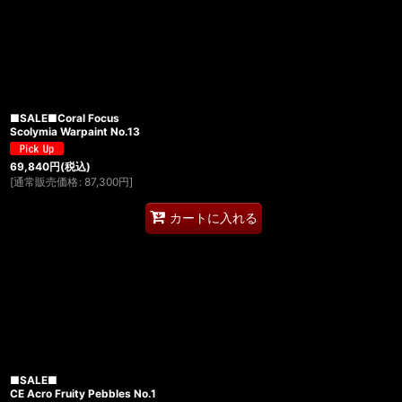
■SALE■Coral Focus
Scolymia Warpaint No.13
69,840
円
(税込)
[
通常販売価格
:
87,300
円
]
カートに入れる
■SALE■
CE Acro Fruity Pebbles No.1