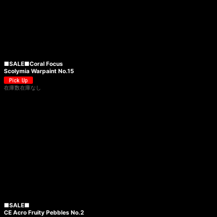
■SALE■Coral Focus
Scolymia Warpaint No.15
在庫数在庫なし
■SALE■
CE Acro Fruity Pebbles No.2