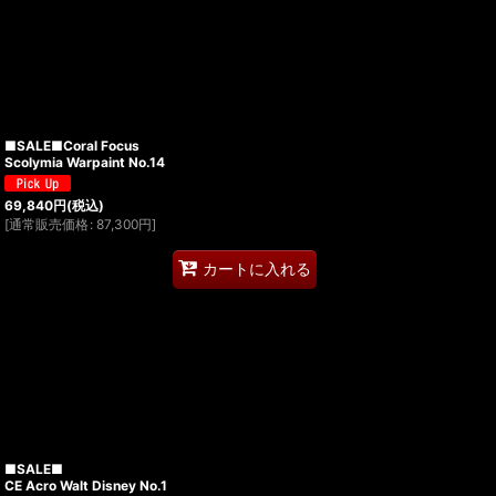
■SALE■Coral Focus
Scolymia Warpaint No.14
69,840
円
(税込)
[
通常販売価格
:
87,300
円
]
カートに入れる
■SALE■
CE Acro Walt Disney No.1