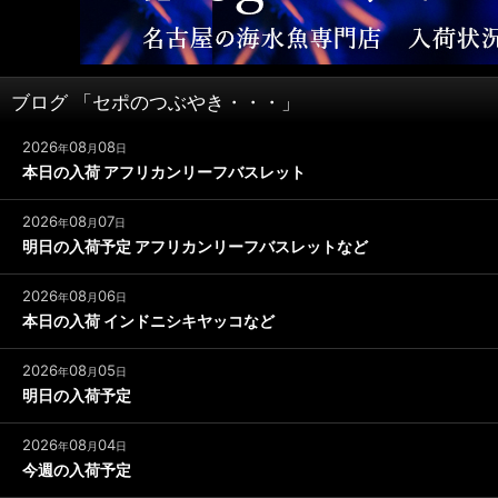
ブログ 「セポのつぶやき・・・」
2026
08
08
年
月
日
本日の入荷 アフリカンリーフバスレット
2026
08
07
年
月
日
明日の入荷予定 アフリカンリーフバスレットなど
2026
08
06
年
月
日
本日の入荷 インドニシキヤッコなど
2026
08
05
年
月
日
明日の入荷予定
2026
08
04
年
月
日
今週の入荷予定