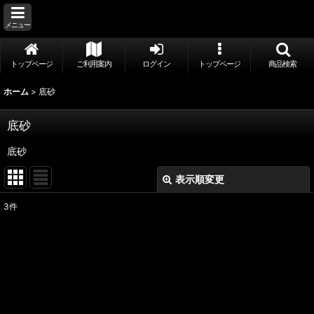
メニュー
トップページ
ご利用案内
ログイン
トップページ
商品検索
ホーム
>
底砂
底砂
底砂
表示順変更
閉じる
3
件
表示数
:
並び順
:
絞り込む