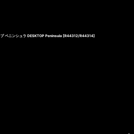
ンシュラ DESKTOP Peninsula
[
R44312/R44314
]