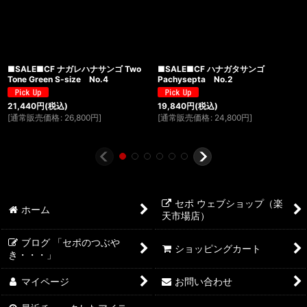
■SALE■CF ナガレハナサンゴ Two
■SALE■CF ハナガタサンゴ
Tone Green S-size No.4
Pachysepta No.2
21,440
円
(税込)
19,840
円
(税込)
[
通常販売価格
:
26,800
円
]
[
通常販売価格
:
24,800
円
]
セポ ウェブショップ（楽
ホーム
天市場店）
ブログ 「セポのつぶや
ショッピングカート
き・・・」
マイページ
お問い合わせ