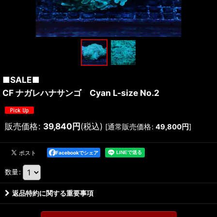
■SALE■
CF ナガレハナサンゴ Cyan L-size No.2
販売価格
:
39,840
円
(税込)
[
通常販売価格
:
49,800
円
]
Facebookでシェア
数量
:
返品特約に関する重要事項