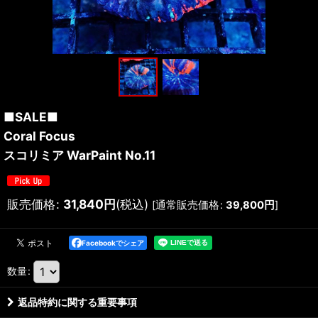
■SALE■
Coral Focus
スコリミア WarPaint No.11
販売価格
:
31,840
円
(税込)
[
通常販売価格
:
39,800
円
]
Facebookでシェア
数量
:
返品特約に関する重要事項