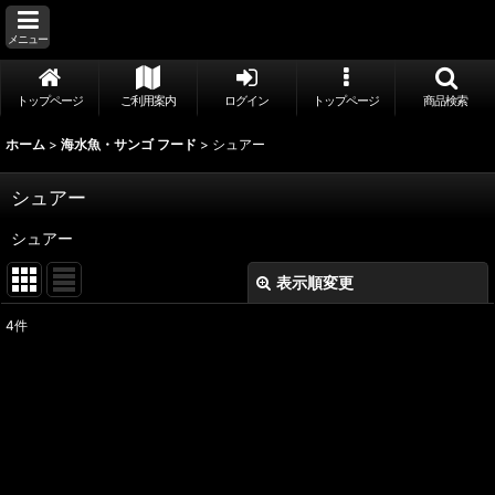
メニュー
トップページ
ご利用案内
ログイン
トップページ
商品検索
ホーム
>
海水魚・サンゴ フード
>
シュアー
シュアー
シュアー
表示順変更
閉じる
4
件
表示数
:
並び順
:
絞り込む