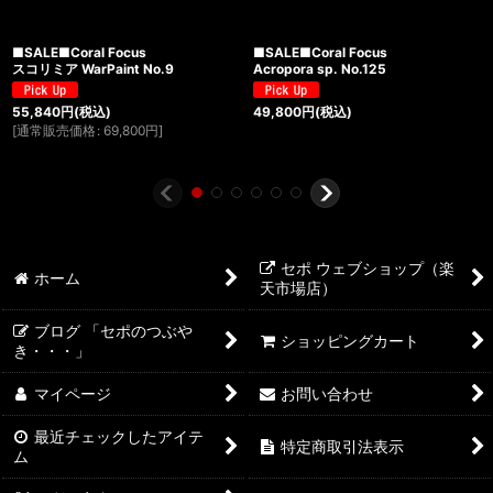
■SALE■Coral Focus
■SALE■Coral Focus
スコリミア WarPaint No.9
Acropora sp. No.125
55,840
円
(税込)
49,800
円
(税込)
[
通常販売価格
:
69,800
円
]
セポ ウェブショップ（楽
ホーム
天市場店）
ブログ 「セポのつぶや
ショッピングカート
き・・・」
マイページ
お問い合わせ
最近チェックしたアイテ
特定商取引法表示
ム