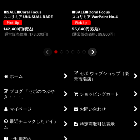
■SALE■Coral Focus
■SALE■Coral Focus
スコリミア UNUSUAL RARE
スコリミア WarPaint No.4
142,400
円
(税込)
55,840
円
(税込)
[
通常販売価格
:
178,000
円
]
[
通常販売価格
:
69,800
円
]
セポ ウェブショップ（楽
ホーム
天市場店）
ブログ 「セポのつぶや
ショッピングカート
き・・・」
マイページ
お問い合わせ
最近チェックしたアイテ
特定商取引法表示
ム
ご利用案内