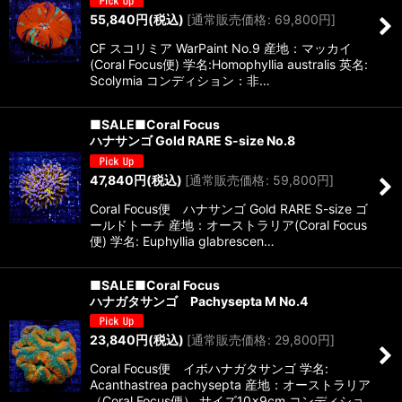
55,840
円
(税込)
[
通常販売価格
:
69,800
円
]
CF スコリミア WarPaint No.9 産地：マッカイ
(Coral Focus便) 学名:Homophyllia australis 英名:
Scolymia コンディション：非…
■SALE■Coral Focus
ハナサンゴ Gold RARE S-size No.8
47,840
円
(税込)
[
通常販売価格
:
59,800
円
]
Coral Focus便 ハナサンゴ Gold RARE S-size ゴ
ールドトーチ 産地：オーストラリア(Coral Focus
便) 学名: Euphyllia glabrescen…
■SALE■Coral Focus
ハナガタサンゴ Pachysepta M No.4
23,840
円
(税込)
[
通常販売価格
:
29,800
円
]
Coral Focus便 イボハナガタサンゴ 学名:
Acanthastrea pachysepta 産地：オーストラリア
（Coral Focus便） サイズ10×9cm コンディショ