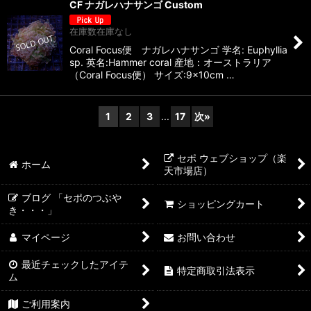
CF ナガレハナサンゴ Custom
在庫数在庫なし
Coral Focus便 ナガレハナサンゴ 学名: Euphyllia
sp. 英名:Hammer coral 産地：オーストラリア
（Coral Focus便） サイズ:9×10cm …
1
2
3
...
17
次
»
セポ ウェブショップ（楽
ホーム
天市場店）
ブログ 「セポのつぶや
ショッピングカート
き・・・」
マイページ
お問い合わせ
最近チェックしたアイテ
特定商取引法表示
ム
ご利用案内