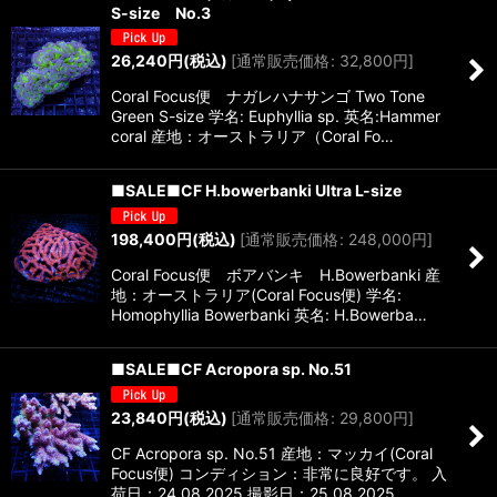
S-size No.3
26,240
円
(税込)
[
通常販売価格
:
32,800
円
]
Coral Focus便 ナガレハナサンゴ Two Tone
Green S-size 学名: Euphyllia sp. 英名:Hammer
coral 産地：オーストラリア（Coral Fo…
■SALE■CF H.bowerbanki Ultra L-size
198,400
円
(税込)
[
通常販売価格
:
248,000
円
]
Coral Focus便 ボアバンキ H.Bowerbanki 産
地：オーストラリア(Coral Focus便) 学名:
Homophyllia Bowerbanki 英名: H.Bowerba…
■SALE■CF Acropora sp. No.51
23,840
円
(税込)
[
通常販売価格
:
29,800
円
]
CF Acropora sp. No.51 産地：マッカイ(Coral
Focus便) コンディション：非常に良好です。 入
荷日：24.08.2025 撮影日：25.08.2025…