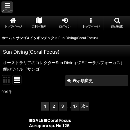
メニュー
トップページ
ご利用案内
ログイン
トップページ
商品検索
ホーム
>
サンゴ＆イソギンチャク
>
Sun Diving(Coral Focus)
Sun Diving(Coral Focus)
オーストラリアのコレクターSun Diving (CFコーラルフォーカス）
便のワイルドサンゴ
表示順変更
閉じる
999
件
表示数
:
1
2
3
...
17
次
»
並び順
:
■SALE■Coral Focus
Acropora sp. No.125
絞り込む