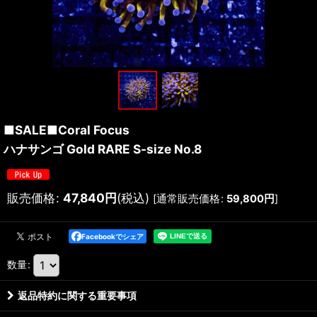
■SALE■Coral Focus
ハナサンゴ Gold RARE S-size No.8
販売価格
:
47,840
円
(税込)
[
通常販売価格
:
59,800
円
]
Facebookでシェア
数量
:
返品特約に関する重要事項