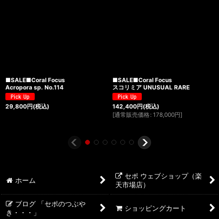
■SALE■Coral Focus
■SALE■Coral Focus
Acropora sp. No.114
スコリミア UNUSUAL RARE
29,800
円
(税込)
142,400
円
(税込)
[
通常販売価格
:
178,000
円
]
セポ ウェブショップ（楽
ホーム
天市場店）
ブログ 「セポのつぶや
ショッピングカート
き・・・」