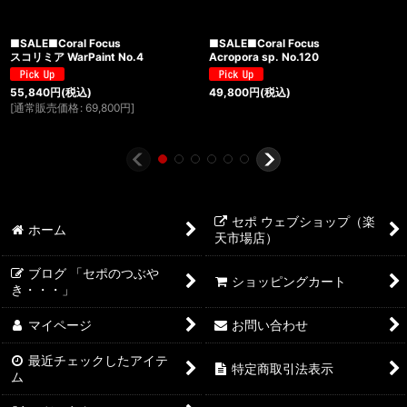
■SALE■Coral Focus
■SALE■Coral Focus
スコリミア WarPaint No.4
Acropora sp. No.120
55,840
円
(税込)
49,800
円
(税込)
[
通常販売価格
:
69,800
円
]
セポ ウェブショップ（楽
ホーム
天市場店）
ブログ 「セポのつぶや
ショッピングカート
き・・・」
マイページ
お問い合わせ
最近チェックしたアイテ
特定商取引法表示
ム