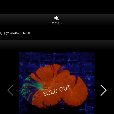
ログイン
リミア WarPaint No.8