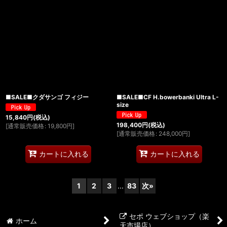
■SALE■クダサンゴ フィジー
■SALE■CF H.bowerbanki Ultra L-
size
15,840
円
(税込)
198,400
円
(税込)
[
通常販売価格
:
19,800
円
]
[
通常販売価格
:
248,000
円
]
カートに入れる
カートに入れる
1
2
3
...
83
次
»
セポ ウェブショップ（楽
ホーム
天市場店）