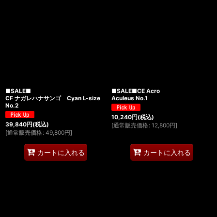
■SALE■
■SALE■CE Acro
CF ナガレハナサンゴ Cyan L-size
Aculeus No.1
No.2
10,240
円
(税込)
39,840
円
(税込)
[
通常販売価格
:
12,800
円
]
[
通常販売価格
:
49,800
円
]
カートに入れる
カートに入れる