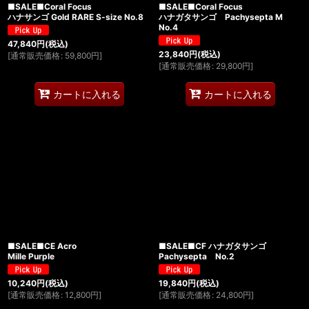
■SALE■Coral Focus
■SALE■Coral Focus
ハナサンゴ Gold RARE S-size No.8
ハナガタサンゴ Pachysepta M
No.4
47,840
円
(税込)
23,840
円
(税込)
[
通常販売価格
:
59,800
円
]
[
通常販売価格
:
29,800
円
]
カートに入れる
カートに入れる
■SALE■CE Acro
■SALE■CF ハナガタサンゴ
Mille Purple
Pachysepta No.2
10,240
円
(税込)
19,840
円
(税込)
[
通常販売価格
:
12,800
円
]
[
通常販売価格
:
24,800
円
]