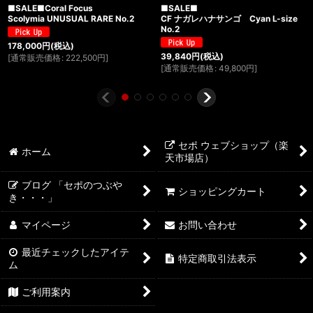
■SALE■Coral Focus
■SALE■
Scolymia UNUSUAL RARE No.2
CF ナガレハナサンゴ Cyan L-size
No.2
178,000
円
(税込)
39,840
円
(税込)
[
通常販売価格
:
222,500
円
]
[
通常販売価格
:
49,800
円
]
セポ ウェブショップ（楽
ホーム
天市場店）
ブログ 「セポのつぶや
ショッピングカート
き・・・」
マイページ
お問い合わせ
最近チェックしたアイテ
特定商取引法表示
ム
ご利用案内