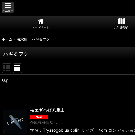
メニュー
トップページ
ご利用案内
ホーム
>
海水魚
>
ハギ＆フグ
ハギ＆フグ
88
件
表示数
:
並び順
:
モエギハゼ 八重山
在庫数在庫なし
学名：Tryssogobius colini サイズ：4cm コン