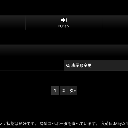
ログイン
表示順変更
1
2
次
»
絞り込む
ディション：状態は良好です。 冷凍コペポーダを食べています。 入荷日:May.24.20