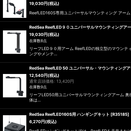
19,030
円
(税込)
ReefLED160S専用ユニバーサルマウンティング アー
RedSea ReefLED９０ユニバーサルマウンティングア
19,030
円
(税込)
在庫数8点
リーフLED９０用アーム ReefLEDの独立型のマ
ングやメンテ…
RedSea ReefLED 50 ユニバーサル・マウンティング
12,540
円
(税込)
通常店頭価格
:
13,420
円
在庫数9点
リーフLED50用ユニバーサルマウンティングアーム 奥
体は…
RedSea ReefLED160S用 ハンギングキット
[
R35185
]
6,270
円
(税込)
ReefLEDハンギングキットでは、ReefLEDを