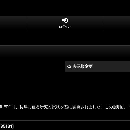
ログイン
表示順変更
efLED™は、長年に亘る研究と試験を基に開発されました。この照明は
絞り込む
R35131
]