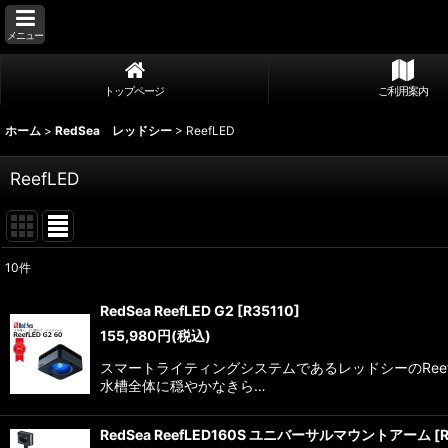
メニュー
トップページ
ご利用案内
ホーム
>
RedSea レッドシー
>
ReefLED
ReefLED
10
件
表示数
:
RedSea ReefLED G2
[
R35110
]
155,980
円
(税込)
並び順
:
スマートライティングシステムであるレッドシーのRe
水槽全体に穏やかなきら…
RedSea ReefLED160S ユニバーサルマウントアーム
[