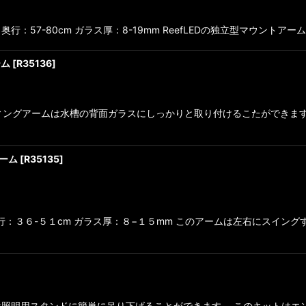
ム 奥行：57-80cm ガラス厚：8-19mm ReefLEDの独立型マウ
ーム
[
R35136
]
ウンティングアームは水槽の背面ガラスにしっかりと取り付けるこたができ
アーム
[
R35135
]
行：３６-５１cm ガラス厚：８−１５mm このアームは左右にスイン
天井または照明用スタンドに簡単に吊り下げることができます。 このキット