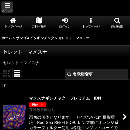
メニュー
トップページ
ご利用案内
ログイン
トップページ
商品検索
ホーム
>
サンゴ＆イソギンチャク
>
セレクト・マメスナ
セレクト・マメスナ
セレクト・マメスナ
表示順変更
閉じる
4
件
表示数
:
マメスナギンチャク プレミアム IDN
並び順
:
在庫数在庫なし
画像の個体となります。 サイズ:5×7cm 撮影環
境：Red Sea REEFLED90 レンズ前にオレンジ系
絞り込む
カラーフィルター使用 ◽️各種クレジットカードで