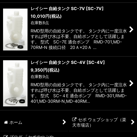
レイシー 自給タンク SC-7V
[
SC-7V
]
10,010
円
(税込)
在庫数8点
RMD型用の自給タンクです。 タンク内に一度注水
すれば呼び水は不要、自給ポンプとして活躍しま
す。 型式 SC−7E 適合ポンプ RMD-701,MD-
70RM-N 接続口径 20Ａ×20Ａ …
レイシー 自給タンク SC-4V
[
SC-4V
]
9,350
円
(税込)
在庫数9点
RMD型用の自給タンクです。 タンク内に一度注水
すれば呼び水は不要、自給ポンプとして活躍しま
す。 型式 SC−４E 適合ポンプ RMD-301,RMD-
401,MD-30RM-N,MD-40RM…
セポ ウェブショップ（楽
ホーム
天市場店）
ブログ 「セポのつぶや