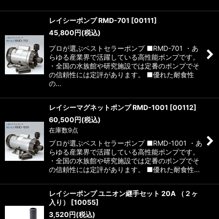
レイシーポンプ RMD-701
[
00111
]
45,800
円
(税込)
プロが選ぶベストセラーポンプ ■RMD-701 ・あ
らゆる産業界で活躍している高性能ポンプです。
・全国の水族館や研究施設では定番のポンプでそ
の信頼性には定評があります。 ■優れた耐食性
の…
レイシーマグネットポンプ RMD-1001
[
00112
]
60,500
円
(税込)
在庫数9点
プロが選ぶベストセラーポンプ ■RMD-1001 ・あ
らゆる産業界で活躍している高性能ポンプです。
・全国の水族館や研究施設では定番のポンプでそ
の信頼性には定評があります。 ■優れた耐食性…
レイシーポンプ ユニオン継手セット 20A （２ヶ
入り）
[
10055
]
3,520
円
(税込)