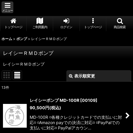
メニュー
トップページ
ご利用案内
ログイン
トップページ
商品検索
ホーム
>
ポンプ
>
レイシーＲＭＤポンプ
レイシーＲＭＤポンプ
レイシーＲＭＤポンプ
表示順変更
閉じる
13
件
表示数
:
レイシーポンプ MD-100R
[
00109
]
90,500
円
(税込)
並び順
:
MD-100R ◽️各種クレジットカードでの支払いに対
応◽️ ◽️Amazon payでの決済に対応◽️ ◽️PayPalでの
絞り込む
支払いに対応◽️ PayPalアカウン…