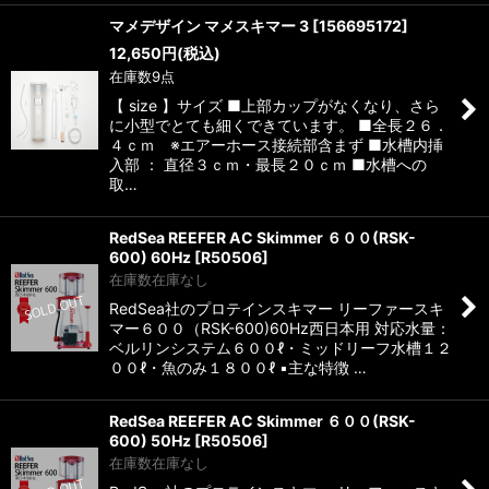
マメデザイン マメスキマー 3
[
156695172
]
12,650
円
(税込)
在庫数9点
【 size 】サイズ ■上部カップがなくなり、さら
に小型でとても細くできています。 ■全長２６．
４ｃｍ ※エアーホース接続部含まず ■水槽内挿
入部 ： 直径３ｃｍ・最長２０ｃｍ ■水槽への
取…
RedSea REEFER AC Skimmer ６００(RSK-
600) 60Hz
[
R50506
]
在庫数在庫なし
RedSea社のプロテインスキマー リーファースキ
マー６００（RSK-600)60Hz西日本用 対応水量：
ベルリンシステム６００ℓ・ミッドリーフ水槽１２
００ℓ・魚のみ１８００ℓ ▪️主な特徴 …
RedSea REEFER AC Skimmer ６００(RSK-
600) 50Hz
[
R50506
]
在庫数在庫なし