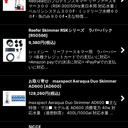
RedSea社のプロテインスキマー リーファースキ
マー３００（RSK-300)50Hz東日本用 対応水量：
ベルリンシステム３００ℓ・ミッドリーフ水槽６０
０ℓ・魚のみ９００ℓ ▪️主な特徴 …
Reefer Skimmer RSKシリーズ ラバーパック
[
R50566
]
6,380
円
(税込)
レッドシー リーファースキマー用 ラバーパー
ツ ◽️各種クレジットカードでの支払いに対応◽️
◽️Amazon payでの決済に対応◽️ ◽️PayPalでの支払
いに対応…
お取り寄せ maxspect Aeraqua Duo Skimmer
AD600
[
AD600
]
128,260
円
(税込)
maxspect Aeraqua Duo Skimmer AD600 ■主な
特徴・寸法■ モデル名 AD600 消費電力 40w 対
応水量 （過密飼育） 400L/100Gal 対応水量 …
SICCE