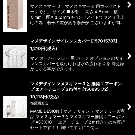
マメスキマー ２ マメスキマー３ 用ウッドスト
ーンです。 サイズ ■木部 ： 高さ４５mm 横１
５mm 厚さ１２mm ※ハンドメイドでヤスリ仕上
げの為、若干の差がある場合が ございますが問…
マメデザイン サイレンスカバー
[
157015787
]
1,210
円
(税込)
マメ オーバーフロー 用 パーツ オプションのサイ
レンスカバーを取付ければ水の流れる音を 抑え静
かにする事ができます。
マメデザイン マメスキマー 3 と 推奨 エアーポン
プ エアーチューブ２m付き
[
156695172
]
19,118
円
(税込)
在庫数8点
MAME DESIGN ( マメ デザイン ）マメシリーズ商
品 マメスキマー３とマメスキマー推奨エアーポン
プ ADDX101（エアーチューブ２m付き）のお買得
セットです！！ 届いてすぐにご使…