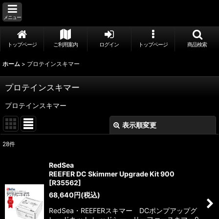
メニュー
トップページ
ご利用案内
ログイン
トップページ
商品検索
ホーム
>
プロテインスキマー
プロテインスキマー
プロテインスキマー
表示順変更
閉じる
28
件
サブカテゴリ
:
RedSea
REEFER DC Skimmer Upgrade Kit 900
表示数
:
[
R35562
]
68,640
円
(税込)
並び順
:
RedSea・REEFERスキマー DCポンプアップグ