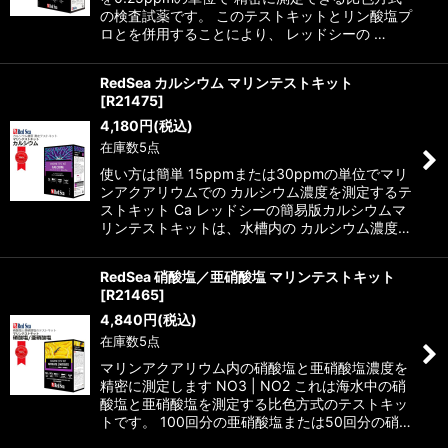
の検査試薬です。 このテストキットとリン酸塩プ
ロとを併用することにより、 レッドシーの …
RedSea カルシウム マリンテストキット
[
R21475
]
4,180
円
(税込)
在庫数5点
使い方は簡単 15ppmまたは30ppmの単位でマリ
ンアクアリウムでの カルシウム濃度を測定するテ
ストキット Ca レッドシーの簡易版カルシウムマ
リンテストキットは、水槽内の カルシウム濃度…
RedSea 硝酸塩／亜硝酸塩 マリンテストキット
[
R21465
]
4,840
円
(税込)
在庫数5点
マリンアクアリウム内の硝酸塩と亜硝酸塩濃度を
精密に測定します NO3 | NO2 これは海水中の硝
酸塩と亜硝酸塩を測定する比色方式のテストキッ
トです。 100回分の亜硝酸塩または50回分の硝…