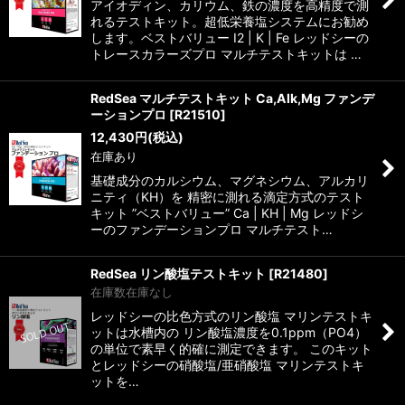
アイオディン、カリウム、鉄の濃度を高精度で測
れるテストキット。超低栄養塩システムにお勧め
します。ベストバリュー I2 | K | Fe レッドシーの
トレースカラーズプロ マルチテストキットは …
RedSea マルチテストキット Ca,Alk,Mg ファンデ
ーションプロ
[
R21510
]
12,430
円
(税込)
在庫あり
基礎成分のカルシウム、マグネシウム、アルカリ
ニティ（KH）を 精密に測れる滴定方式のテスト
キット ”ベストバリュー” Ca | KH | Mg レッドシ
ーのファンデーションプロ マルチテスト…
RedSea リン酸塩テストキット
[
R21480
]
在庫数在庫なし
レッドシーの比色方式のリン酸塩 マリンテストキ
ットは水槽内の リン酸塩濃度を0.1ppm（PO4）
の単位で素早く的確に測定できます。 このキット
とレッドシーの硝酸塩/亜硝酸塩 マリンテストキ
ットを…