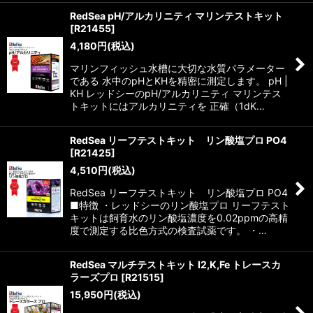
RedSea pH/アルカリニティ マリンテストキット
[
R21455
]
4,180
円
(税込)
マリンフィッシュ水槽に大切な水質パラメーター
である 水中のpHとKHを精密に測定します。 pH |
KH レッドシーのpH/アルカリニティ マリンテス
トキットにはアルカリニティを 正確（1dK…
RedSea リーフテストキット リン酸塩プロ PO4
[
R21425
]
4,510
円
(税込)
RedSea リーフテストキット リン酸塩プロ PO4
■特徴 ・レッドシーのリン酸塩プロ リーフテスト
キットは飼育水のリン酸塩濃度を0.02ppmの高精
度で測定する比色方式の検査試薬です。 ・…
RedSea マルチテストキット I2,K,Fe トレースカ
ラーズプロ
[
R21515
]
15,950
円
(税込)