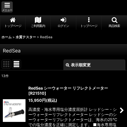
メニュー
トップページ
ご利用案内
ログイン
トップページ
商品検索
ホーム
>
水質テスター
>
RedSea
RedSea
表示順変更
閉じる
13
件
表示数
:
RedSea シーウォーター リフレクトメーター
[
R21510
]
並び順
:
15,950
円
(税込)
高濃度・海水専用塩分濃度屈折計 レッドシー・シ
絞り込む
ーウォーターリフレクトメーター レッドシーのシ
ーウォーターリフレクトメーターは、海水の25℃
での塩分濃度を正確に測定します。 ■海水専用塩