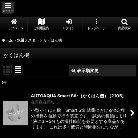
メニュー
トップページ
ご利用案内
ログイン
トップページ
商品検索
ホーム
>
水質テスター
>
かくはん機
かくはん機
表示順変更
閉じる
1
件
表示数
:
AUTOAQUA Smart Stir（かくはん機）
[
2105
]
在庫数在庫なし
並び順
:
小型かくはん機 Smart Stir 試薬における滴定後
の攪拌を自動で行う装置です。 試薬の種類により
1液に3〜5分もの攪拌時間を必要とする商品があ
絞り込む
ります。 これは多く疲労と時間損失につなが…