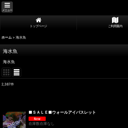
メニュー
トップページ
ご利用案内
ホーム
>
海水魚
海水魚
海水魚
2,387
件
サブカテゴリ
:
表示数
:
■ＳＡＬＥ■ウォールアイバスレット
並び順
:
在庫数在庫なし