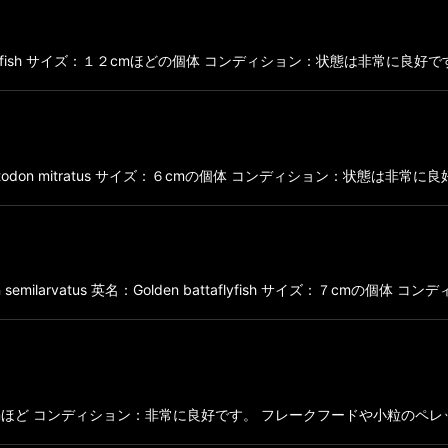
en battaflyfish サイズ：１２cmほどの個体 コンディション：状態は非
on mitratus サイズ：６cmの個体 コンディション：状態は非常に良好で
milarvatus 英名：Golden battaflyfish サイズ：７cmの個
イズ：４cmほど コンディション：非常に良好です。 フレークフードや小粒のペレ