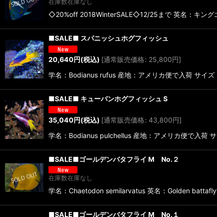
在庫数在庫なし
◇20%off 2018WinterSALE◇12/25まで 英名
■SALE■ スパニッシュホグフィッシュ
20,640
円
(税込)
[
通常販売価格
:
25,800
円
]
学名：Bodianus rufus 産地：アメリカ便で
■SALE■ キューバンホグフィッシュ S
35,040
円
(税込)
[
通常販売価格
:
43,800
円
]
学名：Bodianus pulchellus 産地：アメリ
■SALE■ゴールデンバタフライ M No.２
在庫数在庫なし
学名：Chaetodon semilarvatus 英名：Gold
■SALE■ゴールデンバタフライ M No.１