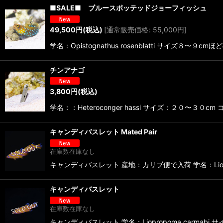
■SALE■ ブルースポッテッドジョーフィッシュ
49,500
円
(税込)
[
通常販売価格
:
55,000
円
]
学名：Opistognathus rosenblatti 
チンアナゴ
3,800
円
(税込)
学名：：Heteroconger hassi サイズ：２
キャンディバスレット Mated Pair
在庫数在庫なし
キャンディバスレット 産地：カリブ便で入荷 学名：Liopr
キャンディバスレット
在庫数在庫なし
キャンディバスレット 学名：Liopropoma carmabi