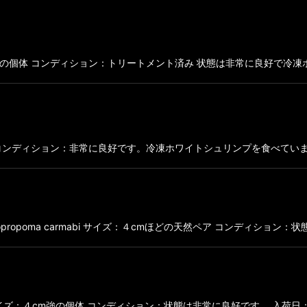
サイズ８〜９cmほどの個体 コンディション：トリートメント済み 状態は非常に
０〜３０cm コンディション：非常に良好です。冷凍ホワイトシュリンプを食べ
opoma carmabi サイズ：４cmほどの天然ペア コンディション：状態
 サイズ：４cm強の個体 コンディション：状態は非常に良好です。 入荷日：Marc