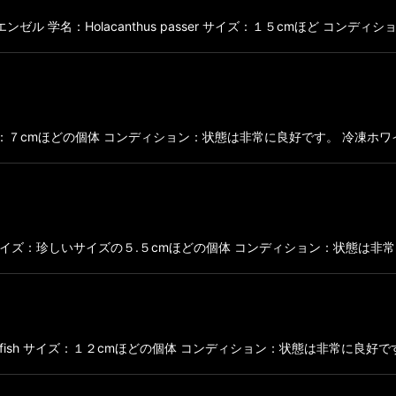
：キングエンゼル 学名：Holacanthus passer サイズ：１５cmほど コン
入荷 サイズ：７cmほどの個体 コンディション：状態は非常に良好です。 
カ便で入荷 サイズ：珍しいサイズの５.５cmほどの個体 コンディション：状
en battaflyfish サイズ：１２cmほどの個体 コンディション：状態は非