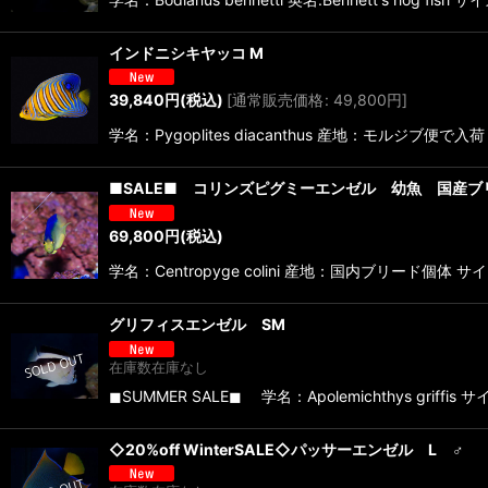
インドニシキヤッコ M
39,840
円
(税込)
[
通常販売価格
:
49,800
円
]
学名：Pygoplites diacanthus 産地：モ
■SALE■ コリンズピグミーエンゼル 幼魚 国産ブ
69,800
円
(税込)
学名：Centropyge colini 産地：国内ブリード
グリフィスエンゼル SM
在庫数在庫なし
◼︎SUMMER SALE◼︎ 学名：Apolemichthy
◇20%off WinterSALE◇パッサーエンゼル L ♂