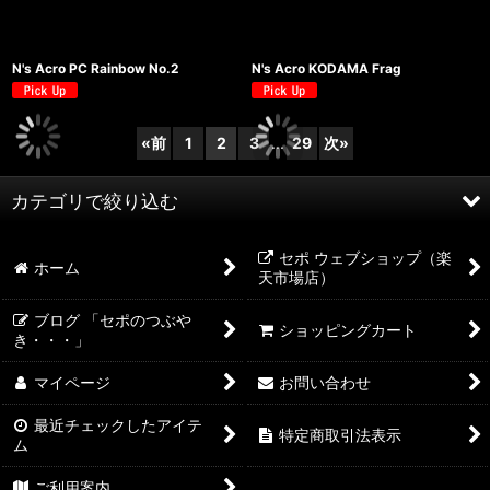
N's Acro PC Rainbow No.2
N's Acro KODAMA Frag
«
前
1
2
3
...
29
次
»
カテゴリで絞り込む
セポ ウェブショップ（楽
海水魚
ホーム
天市場店）
サンゴ＆イソギンチャク
ブログ 「セポのつぶや
ショッピングカート
き・・・」
コケ取り貝＆シュリンプ
マイページ
お問い合わせ
コーラルエッセンシャルズ：サプリメント
最近チェックしたアイテ
特定商取引法表示
ム
人工海水
ご利用案内