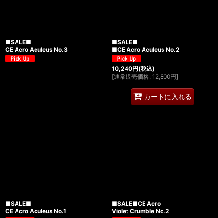
■SALE■
■SALE■
CE Acro Aculeus No.3
■CE Acro Aculeus No.2
10,240
円
(税込)
[
通常販売価格
:
12,800
円
]
カートに入れる
■SALE■
■SALE■CE Acro
CE Acro Aculeus No.1
Violet Crumble No.2