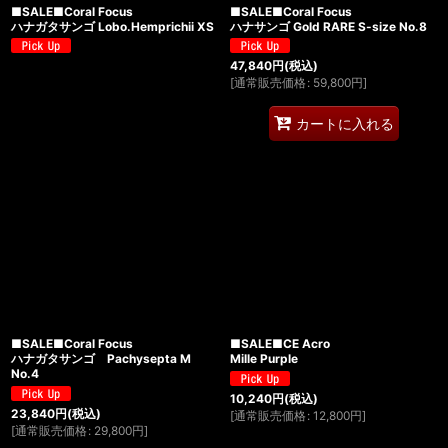
■SALE■Coral Focus
■SALE■Coral Focus
ハナガタサンゴ Lobo.Hemprichii XS
ハナサンゴ Gold RARE S-size No.8
47,840
円
(税込)
[
通常販売価格
:
59,800
円
]
カートに入れる
■SALE■Coral Focus
■SALE■CE Acro
ハナガタサンゴ Pachysepta M
Mille Purple
No.4
10,240
円
(税込)
23,840
円
(税込)
[
通常販売価格
:
12,800
円
]
[
通常販売価格
:
29,800
円
]