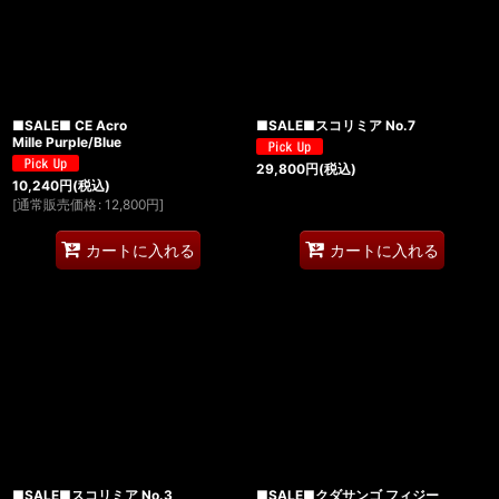
■SALE■ CE Acro
■SALE■スコリミア No.7
Mille Purple/Blue
29,800
円
(税込)
10,240
円
(税込)
[
通常販売価格
:
12,800
円
]
カートに入れる
カートに入れる
■SALE■スコリミア No.3
■SALE■クダサンゴ フィジー