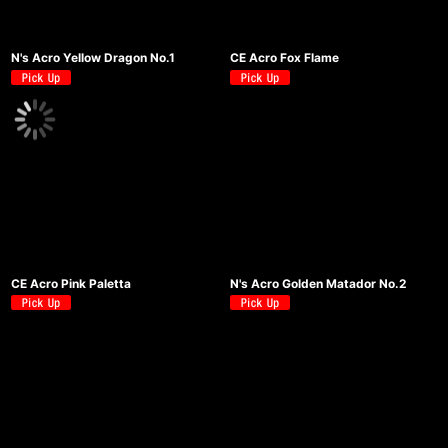
N's Acro Yellow Dragon No.1
CE Acro Fox Flame
CE Acro Pink Paletta
N's Acro Golden Matador No.2