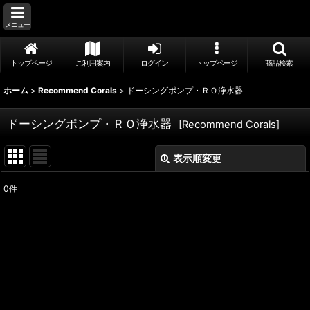
メニュー
トップページ
ご利用案内
ログイン
トップページ
商品検索
ホーム
>
Recommend Corals
>
ドーシングポンプ・ＲＯ浄水器
ドーシングポンプ・ＲＯ浄水器
[
Recommend Corals
]
表示順変更
閉じる
0
件
表示数
:
並び順
:
絞り込む