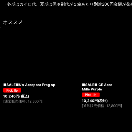
・冬期はカイロ代、夏期は保冷剤代が１箱あたり別途200円金額が発
オススメ
■SALE■N's Acropora Frag sp.
■SALE■ CE Acro
Mille Purple
10,240
円
(税込)
10,240
円
(税込)
[
通常販売価格
:
12,800
円
]
[
通常販売価格
:
12,800
円
]