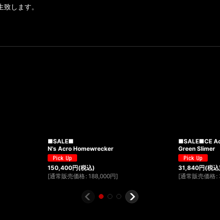
生致します。
■SALE■
■SALE■CE A
N's Acro Homewrecker
Green Slimer
150,400
円
(税込)
31,840
円
(税込
[
通常販売価格
:
188,000
円
]
[
通常販売価格
: