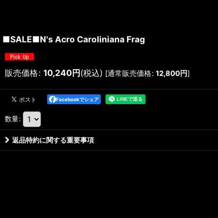
■SALE■N's Acro Caroliniana Frag
販売価格
:
10,240
円
(税込)
[
通常販売価格
:
12,800
円
]
Facebookでシェア
数量
:
返品特約に関する重要事項