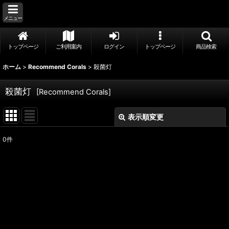
メニュー
トップページ
ご利用案内
ログイン
トップページ
商品検索
ホーム
>
Recommend Corals
>
殺菌灯
殺菌灯
[
Recommend Corals
]
表示順変更
閉じる
0
件
表示数
:
並び順
:
絞り込む