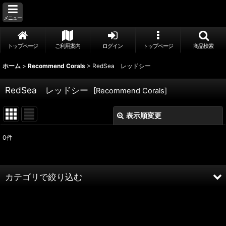
メニュー
トップページ
ご利用案内
ログイン
トップページ
商品検索
ホーム
>
Recommend Corals
>
RedSea レッドシー
RedSea レッドシー
[
Recommend Corals
]
表示順変更
閉じる
0
件
サブカテゴリ
:
表示数
:
カテゴリで絞り込む
並び順
:
RedSea レッドシー (全商品)