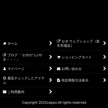
ReefControl シリーズ
絞り込む
ReefLED
ReefDose
ReefMat
セポ ウェブショップ（楽
ReefWave
ホーム
天市場店）
Reef ATO+ ReefCan
ブログ 「セポのつぶや
ショッピングカート
き・・・」
REEFER アクセサリー
マイページ
お問い合わせ
DCポンプ&コントローラー
最近チェックしたアイテ
特定商取引法表示
ム
ご利用案内
Copyright 2023ceppo.All rights reserved