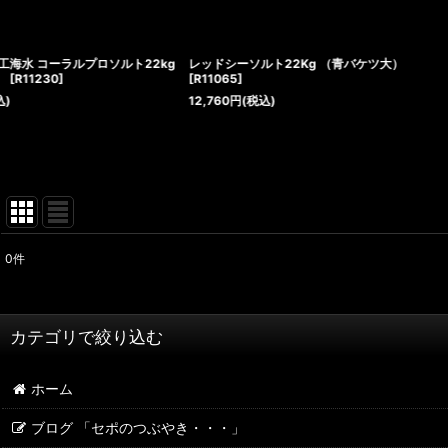
レッドシーソルト22Kg （青バケツ大）
レッドシーソルト 600リットル 
[
R11065
]
（青箱）
[
R11062
]
12,760
円
(税込)
10,890
円
(税込)
0
件
サブカテゴリ
:
表示数
:
カテゴリで絞り込む
並び順
:
ホーム
人工海水 (全商品)
ブログ 「セポのつぶやき・・・」
RedSea（レッドシー）