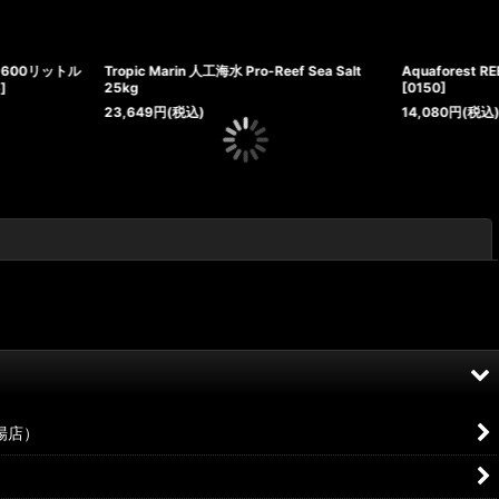
 人工海水 Pro-Reef Sea Salt
Aquaforest REEF SALT リーフソルト 22kg
[
0150
]
)
14,080
円
(税込)
閉じる
場店）