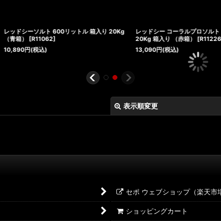
箱入り 20Kg
レッドシー コーラルプロソルト 600リットル
Tropic Marin
20Kg 箱入り （赤箱）
[
R11226
]
25kg
13,090
円
(税込)
23,649
円
(税込
表示順変更
セポ ウェブショップ（楽天市
ショッピングカート
絞り込む