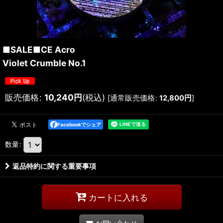
■SALE■CE Acro
Violet Crumble No.1
販売価格
:
10,240
円
(税込)
[
通常販売価格
:
12,800
円
]
Facebookでシェア
数量
:
返品特約に関する重要事項
カートに入れる