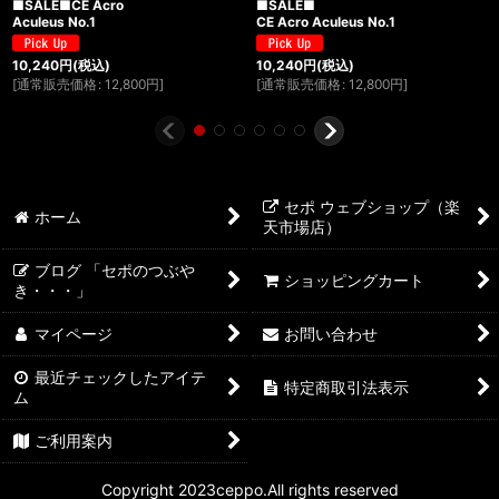
■SALE■CE Acro
■SALE■
Aculeus No.1
CE Acro Aculeus No.1
10,240
円
(税込)
10,240
円
(税込)
[
通常販売価格
:
12,800
円
]
[
通常販売価格
:
12,800
円
]
セポ ウェブショップ（楽
ホーム
天市場店）
ブログ 「セポのつぶや
ショッピングカート
き・・・」
マイページ
お問い合わせ
最近チェックしたアイテ
特定商取引法表示
ム
ご利用案内
Copyright 2023ceppo.All rights reserved