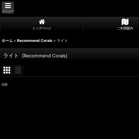
メニュー
トップページ
ご利用案内
ホーム
>
Recommend Corals
>
ライト
ライト
[
Recommend Corals
]
0
件
表示数
:
並び順
: