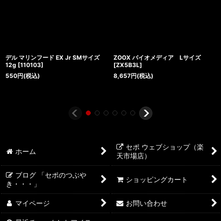
デル マリンフード EX Jr SMサイズ
ZOOX バイオメディア Lサイズ
12g
[
110103
]
[
ZX5B3L
]
550
円
(税込)
8,657
円
(税込)
セポ ウェブショップ（楽
ホーム
天市場店）
ブログ 「セポのつぶや
ショッピングカート
き・・・」
マイページ
お問い合わせ