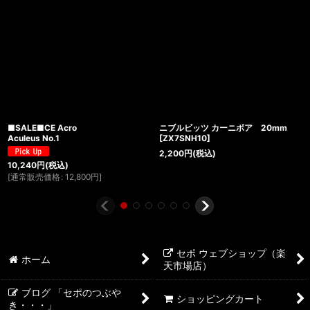
■SALE■CE Acro
ニブルビッツ カーニボア 20mm
Aculeus No.1
[
ZX7SNH10
]
2,200
円
(税込)
10,240
円
(税込)
[
通常販売価格
:
12,800
円
]
セポ ウェブショップ（楽
ホーム
天市場店）
ブログ 「セポのつぶや
ショッピングカート
き・・・」