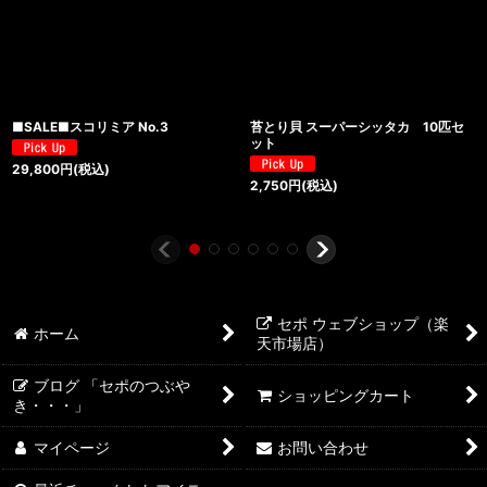
■SALE■スコリミア No.3
苔とり貝 スーパーシッタカ 10匹セ
ット
29,800
円
(税込)
2,750
円
(税込)
セポ ウェブショップ（楽
ホーム
天市場店）
ブログ 「セポのつぶや
ショッピングカート
き・・・」
マイページ
お問い合わせ