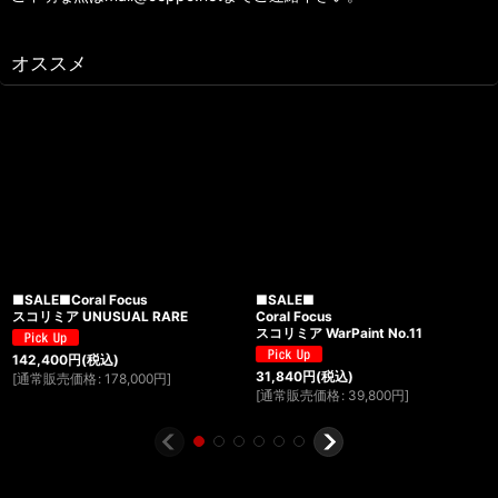
オススメ
■SALE■Coral Focus
■SALE■
スコリミア UNUSUAL RARE
Coral Focus
スコリミア WarPaint No.11
142,400
円
(税込)
31,840
円
(税込)
[
通常販売価格
:
178,000
円
]
[
通常販売価格
:
39,800
円
]