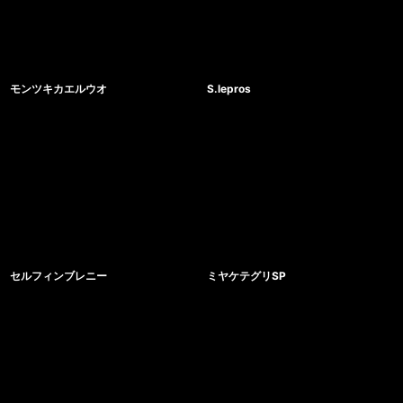
モンツキカエルウオ
S.lepros
セルフィンブレニー
ミヤケテグリSP