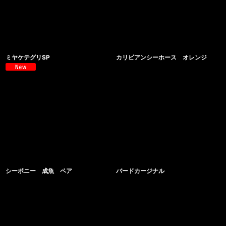
ミヤケテグリSP
カリビアンシーホース オレンジ
シーポニー 成魚 ペア
バードカージナル