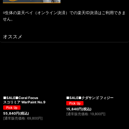
◽️生体の楽天ペイ（オンライン決済）での楽天ID決済はご利用できま
せん。
オススメ
■SALE■Coral Focus
■SALE■クダサンゴ フィジー
スコリミア WarPaint No.9
15,840
円
(税込)
55,840
円
(税込)
[
通常販売価格
:
19,800
円
]
[
通常販売価格
:
69,800
円
]