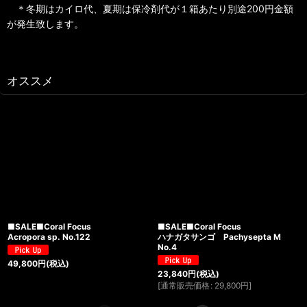
＊冬期はカイロ代、夏期は保冷剤代が１箱あたり別途200円金額
が発生致します。
オススメ
■SALE■Coral Focus
■SALE■Coral Focus
Acropora sp. No.122
ハナガタサンゴ Pachysepta M
No.4
49,800
円
(税込)
23,840
円
(税込)
[
通常販売価格
:
29,800
円
]