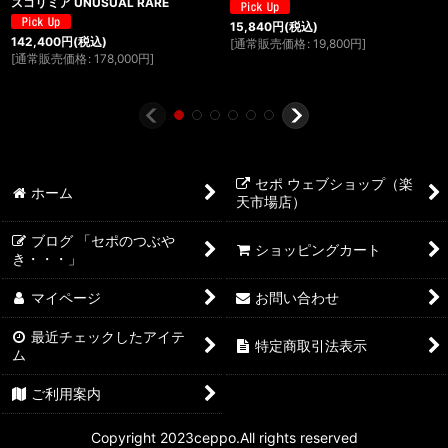
スコリミア UNUSUAL RARE
15,840
円
(税込)
142,400
円
(税込)
[
通常販売価格
:
19,800
円
]
[
通常販売価格
:
178,000
円
]
セポ ウェブショップ（楽
ホーム
天市場店）
ブログ 「セポのつぶや
ショッピングカート
き・・・」
マイページ
お問い合わせ
最近チェックしたアイテ
特定商取引法表示
ム
ご利用案内
Copyright 2023ceppo.All rights reserved