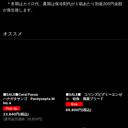
＊冬期はカイロ代、夏期は保冷剤代が１箱あたり別途200円金額
が発生致します。
オススメ
■SALE■Coral Focus
■SALE■ コリンズピグミーエンゼ
ハナガタサンゴ Pachysepta M
ル 幼魚 国産ブリード
No.4
69,800
円
(税込)
23,840
円
(税込)
[
通常販売価格
:
29,800
円
]