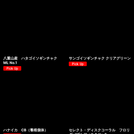
八重山産 ハタゴイソギンチャク
サンゴイソギンチャク クリアグリーン
ML No.1
ハナイカ CB（養殖個体）
セレクト・ディスクコーラル フロリ