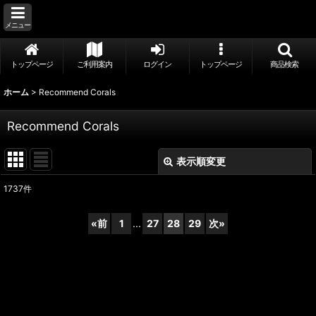
メニュー
トップページ
ご利用案内
ログイン
トップページ
商品検索
ホーム
>
Recommend Corals
Recommend Corals
表示順変更
閉じる
1737
件
表示数
:
«
前
1
...
27
28
29
次
»
並び順
:
絞り込む