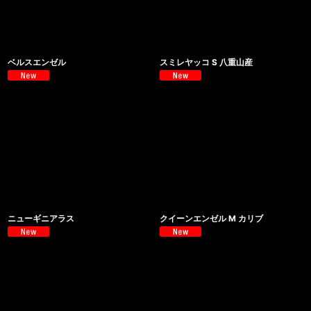
ベルスエンゼル
スミレヤッコ S 八重山産
ニューギニアラス
クイーンエンゼル M カリブ