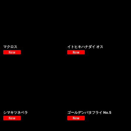
マクロス
イトヒキハナダイ オス
シマキツネベラ
ゴールデンバタフライ No.5