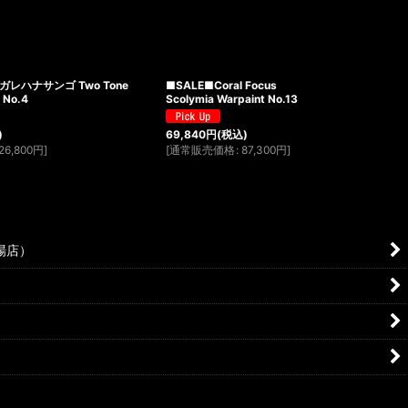
ナガレハナサンゴ Two Tone
■SALE■Coral Focus
 No.4
Scolymia Warpaint No.13
)
69,840
円
(税込)
26,800
円
]
[
通常販売価格
:
87,300
円
]
場店）