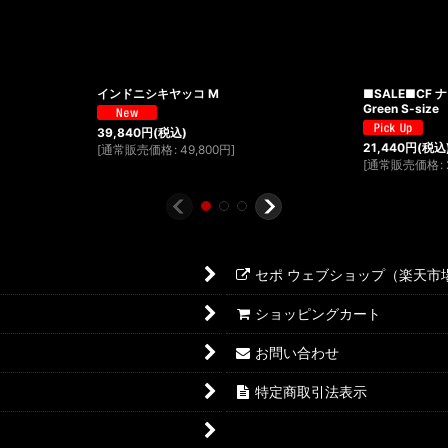
インドニシキヤッコ M
■SALE■CF 
Green S-size
39,840
円
(税込)
21,440
円
(税込
[
通常販売価格
:
49,800
円
]
[
通常販売価格
:
セポ ウェブショップ（楽天市
ショッピングカート
お問い合わせ
特定商取引法表示