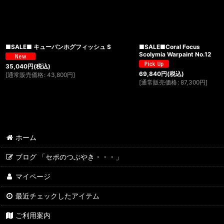
■SALE■ キューバンホグフィッシュ S
■SALE■Coral Focus
Scolymia Warpaint No.12
35,040
円
(税込)
69,840
円
(税込)
[
通常販売価格
:
43,800
円
]
[
通常販売価格
:
87,300
円
]
ホーム
ブログ 「セポのつぶやき・・・」
マイページ
最近チェックしたアイテム
ご利用案内