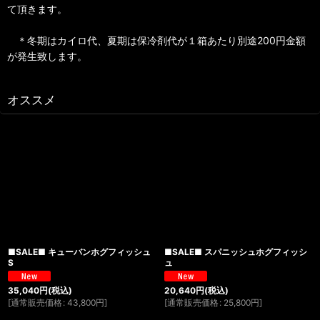
て頂きます。
＊冬期はカイロ代、夏期は保冷剤代が１箱あたり別途200円金額
が発生致します。
オススメ
■SALE■ キューバンホグフィッシュ
■SALE■ スパニッシュホグフィッシ
S
ュ
35,040
円
(税込)
20,640
円
(税込)
[
通常販売価格
:
43,800
円
]
[
通常販売価格
:
25,800
円
]