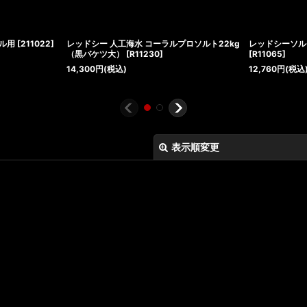
ル用
[
211022
]
レッドシー 人工海水 コーラルプロソルト22kg
レッドシーソル
（黒バケツ大）
[
R11230
]
[
R11065
]
14,300
円
(税込)
12,760
円
(税込
表示順変更
絞り込む