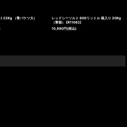
ト22Kg （青バケツ大）
レッドシーソルト 600リットル 箱入り 20Kg
（青箱）
[
R11062
]
)
10,890
円
(税込)
閉じる