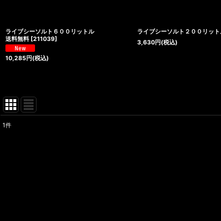
ライブシーソルト６００リットル
ライブシーソルト２００リット
送料無料
[
211039
]
3,630
円
(税込)
10,285
円
(税込)
1
件
サブカテゴリ
:
表示数
:
並び順
: