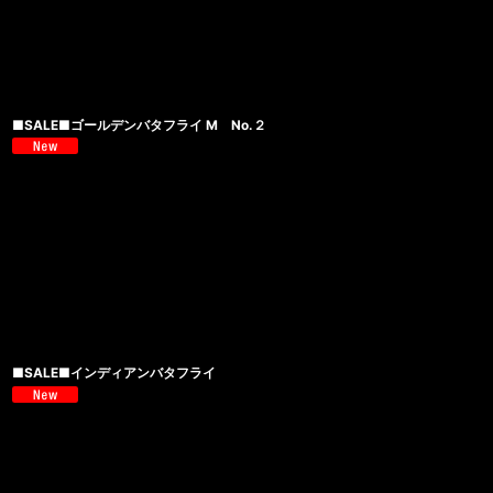
■SALE■ゴールデンバタフライ M No.２
■SALE■インディアンバタフライ