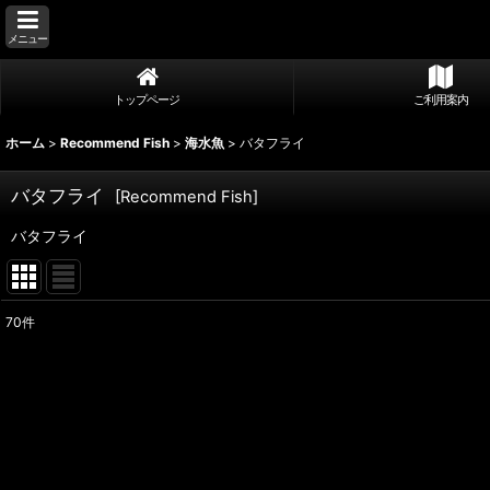
メニュー
トップページ
ご利用案内
ホーム
>
Recommend Fish
>
海水魚
>
バタフライ
バタフライ
[
Recommend Fish
]
バタフライ
70
件
表示数
:
並び順
: